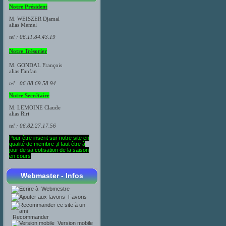
Notre Président
M. WEISZER Djamal
alias Memel
tel : 06.11.84.43.19
Notre Trésorier
M. GONDAL François
​alias Fanfan
tel : 06.08.69.58.94
Notre Secrétaire
M.
LEMOINE
Claude
alias Riri
tel : 06.82.27.17.56
Pour être inscrit sur notre site en
qualité de membre ,il faut être à
jour de sa cotisation de la saison
en cours
Webmaster - Infos
Webmestre
Favoris
Recommander
Version mobile