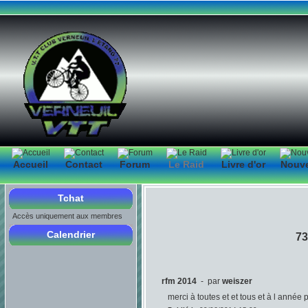
Accueil
Contact
Forum
Le Raid
Livre d'or
Nouv
Tchat
Accès uniquement aux membres
Calendrier
73
rfm 2014
- par
weiszer
merci à toutes et et tous et à l année