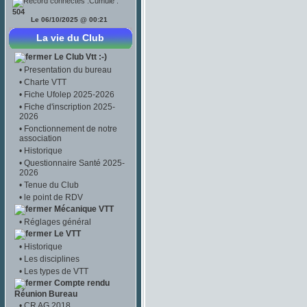
Cumulé :
504
Le 06/10/2025 @ 00:21
La vie du Club
Le Club Vtt :-)
•
Presentation du bureau
•
Charte VTT
•
Fiche Ufolep 2025-2026
•
Fiche d'inscription 2025-
2026
•
Fonctionnement de notre
association
•
Historique
•
Questionnaire Santé 2025-
2026
•
Tenue du Club
•
le point de RDV
Mécanique VTT
•
Réglages général
Le VTT
•
Historique
•
Les disciplines
•
Les types de VTT
Compte rendu
Réunion Bureau
•
CR AG 2018