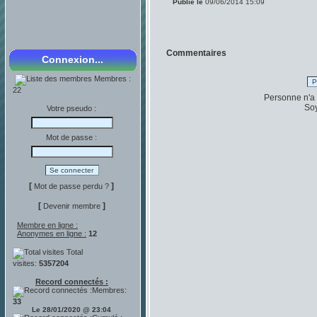
Publié le
09/06/2014 15:09
Commentaires
Connexion...
Membres :
P
22
Personne n'a
Soy
Votre pseudo :
Mot de passe :
[
]
Mot de passe perdu ?
[
]
Devenir membre
Membre en ligne :
Anonymes en ligne :
12
Total
visites:
5357204
Record connectés :
Membres:
33
Le 28/01/2020 @ 23:04