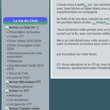
Claude nous à quitté
aux alentour
avec Jean Michel et Super Mario nous
supplémentaire en compagnie
de Sully et de ses deux copains du club
La vie du Club
les grandes lignes droites .
Le Club Vtt :-)
Nous terminons notre périple avec un 
•
Presentation du bureau
roulant sur la fin, avec une bonne mété
•
Charte VTT
Merci au club Briard pour votre acceuil,
•
Fiche Ufolep 2025-2026
autre la semaine prochaine pour notre s
•
Fiche d'inscription 2025-
2026
•
Fonctionnement de notre
pré inscription sur notre forum.
association
•
Historique
PS; Nous attendons lol le CR de Jean Mi
•
Questionnaire Santé 2025-
Facebook ,sportivement votre Président
2026
•
Tenue du Club
•
le point de RDV
Mécanique VTT
•
Réglages général
Le VTT
•
Historique
•
Les disciplines
•
Les types de VTT
Compte rendu