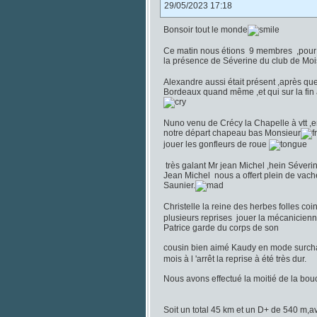
29/05/2023 17:18
Bonsoir tout le monde
Ce matin nous étions 9 membres ,pour r
la présence de Séverine du club de Mois
Alexandre aussi était présent ,après q
Bordeaux quand même ,et qui sur la fin
Nuno venu de Crécy la Chapelle à vtt ,e
notre départ chapeau bas Monsieur
jouer les gonfleurs de roue
très galant Mr jean Michel ,hein Séverin
Jean Michel nous a offert plein de vache 
Saunier.
Christelle la reine des herbes folles co
plusieurs reprises jouer la mécanicien
Patrice garde du corps de son
cousin bien aimé Kaudy en mode surcha
mois à l 'arrêt la reprise à été très dur.
Nous avons effectué la moitié de la bouc
Soit un total 45 km et un D+ de 540 m,ave