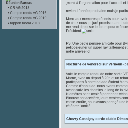
Réunion Bureau
,merci à l'organisation pour l 'accueil et
•
CR AG 2018
revient l 'année prochaine mais je partir
•
Compte rendu AG 2016
•
Compte rendu AG 2019
Merci aux membres présents pour avoir 
de chez nous ,et juré promis quand Ludo
•
rapport moral 2018
me rend direct sur le forum pour m 'insc
Président.
PS: Une petite pensée amicale pour Byn
petit déjeuner un super ravitaillement e
notre arrivée lol
Nocturne de vendredi sur Verneuil
- p
Voici le compte rendu de notre sortie VT
Marne, avec un départ à 20h et un retour
participants à notre balade étaient Mem
Comme d'habitude, nous avons commenc
avons suivi les chemins le long de la ri
kilomètres sans avoir à porter nos vélos
Binouse ont accéléré, leurs ventres com
casse-croûte, nous avons partagé une b
célébrer l'amitié.
Chevry Cossigny sortie club le Diman