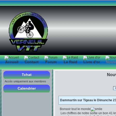
Accueil
Contact
Forum
Le Raid
Livre d'or
Nouv
Tchat
Nouv
Accès uniquement aux membres
Calendrier
Dammartin sur Tigeau le Dimanche 23 
Bonsoir tout le monde
Les chiffres de notre sortie un bon 41