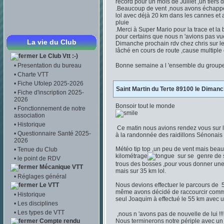
record pour un mois de Juillet ,un tiers d
.Beaucoup de vent ,nous avons échappé à
lol avec déjà 20 km dans les cannes et au
pluie
.Merci à Super Mario pour la trace et la
pour certains que nous n 'avions pas vu
La vie du Club
Dimanche prochain rdv chez chris sur le
lâché en cours de route ,cause multiple
Le Club Vtt :-)
•
Presentation du bureau
Bonne semaine a l 'ensemble du group
•
Charte VTT
•
Fiche Ufolep 2025-2026
Saint Martin du Terte 89100 le Dimanc
•
Fiche d'inscription 2025-
2026
Bonsoir tout le monde
•
Fonctionnement de notre
association
•
Historique
Ce matin nous avions rendez vous sur l
•
Questionnaire Santé 2025-
à la randonnée des raidillons Sénonais ,
2026
Météo tip top ,un peu de vent mais beau
•
Tenue du Club
kilométrage
sur se genre de s
•
le point de RDV
trous des bosses ,pour vous donner une 
Mécanique VTT
mais sur 35 km lol.
•
Réglages général
Le VTT
Nous devions effectuer le parcours de 
même avons décidé de raccourcir comme 
•
Historique
seul Joaquim à effectué le 55 km avec
•
Les disciplines
•
Les types de VTT
,nous n 'avons pas de nouvelle de lui !!!
Compte rendu
Nous terminerons notre périple avec un