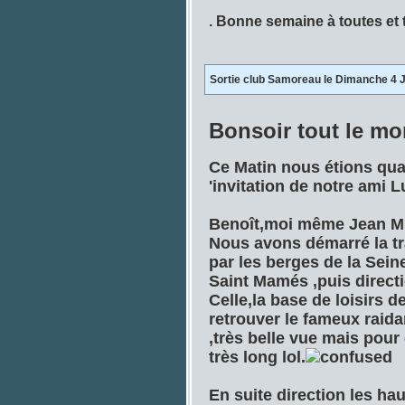
. Bonne semaine à toutes et
Sortie club Samoreau le Dimanche 4 
Bonsoir tout le m
Ce Matin nous étions quat
'invitation de notre ami L
Benoît,moi même Jean Mic
Nous avons démarré la t
par les berges de la Sein
Saint Mamés ,puis direct
Celle,la base de loisirs 
retrouver le fameux rai
,très belle vue mais pour e
très long lol.
En suite direction les ha