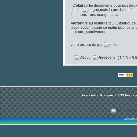
. C'était sortie découverte pour nos deux
chiche
,mais la prochaine foir
finir ,nous irons manger chez
Alexandre au restaurant L 'Entourloupe.
'avoir accompagné ce matin pour cette
toujours ,sportivement
votre pisteur du jour
[
1
2
3
4
5
6
L
Association Pratique du VTT loisirs 
Document