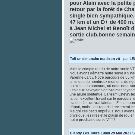
pour Alain avec la petite 
retour par la forêt de C
single bien sympathique.
47 km et un D+ de 400 m. 
à Jean Michel et Benoît d
sortie club,bonne semain
Toff un dimanche matin en vtt
- par
LE
Voici le compte rendu de notre sortie VT
Nous avons démarré notre sortie à 9 heu
Varenne-Jarcy. Notre parcours de 55 km
ainsi que de nombreux moments de rigo
au milieu du parcours, où nous nous som
Les deux savoyards ont vraiment dynami
une allure soutenue. La team Chevry les 
fait un excellent travail sur le parcours,
n'a rien fait, un vrai fainéant. Et malhe
départ, mais il est reparti directement c
Malgré ces petits imprévus, nous avons 
physique, les rires et le plaisir de roul
notre prochaine sortie VTT !
Blandy Les Tours Lundi 29 Mai 2023 So