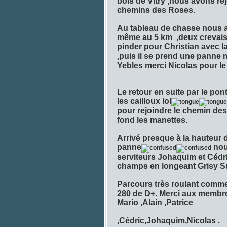
bois de Vitry ,nous avons re
chemins des Roses.
Au tableau de chasse nous a
même au 5 km ,deux crevaiso
pinder pour Christian avec
,puis il se prend une panne 
Yebles merci Nicolas pour le 
Le retour en suite par le po
les cailloux lol
pour rejoindre le chemin de
fond les manettes.
Arrivé presque à la hauteur 
panne
nou
serviteurs Johaquim et Cédr
champs en longeant Grisy S
Parcours très roulant comme
280 de D+. Merci aux membre
Mario ,Alain ,Patrice
,Cédric,Johaquim,Nicolas .